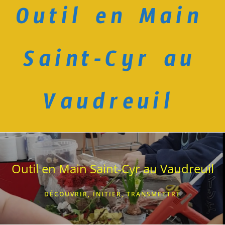
Outil en Main
Skip
to
content
Saint-Cyr au
Vaudreuil
Outil en Main Saint-Cyr au Vaudreuil
DÉCOUVRIR, INITIER, TRANSMETTRE